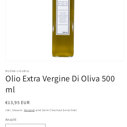
Medien
1
in
BUONA LIGURIA
Olio Extra Vergine Di Oliva 500
Modal
öffnen
ml
Normaler
€13,95 EUR
Preis
Inkl. Steuern.
Versand
wird beim Checkout berechnet
Anzahl