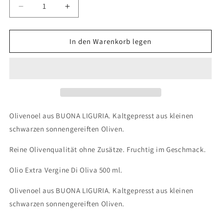
Verringere
Erhöhe
die
die
Menge
Menge
für
für
In den Warenkorb legen
Olio
Olio
Extra
Extra
Vergine
Vergine
Di
Di
Oliva
Oliva
500
500
ml
ml
Olivenoel aus BUONA LIGURIA. Kaltgepresst aus kleinen
schwarzen sonnengereiften Oliven.
Reine Olivenqualität ohne Zusätze. Fruchtig im Geschmack.
Olio Extra Vergine Di Oliva 500 ml.
Olivenoel aus BUONA LIGURIA. Kaltgepresst aus kleinen
schwarzen sonnengereiften Oliven.