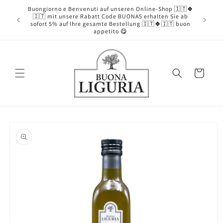
Direkt
Buongiorno e Benvenuti auf unseren Online-Shop 🇮🇹🍀
zum
🇮🇹 mit unsere Rabatt Code BUONA5 erhalten Sie ab
Inhalt
sofort 5% auf Ihre gesamte Bestellung 🇮🇹🍀🇮🇹 buon
appetito 😋
Warenkorb
oduktinformationen
ringen